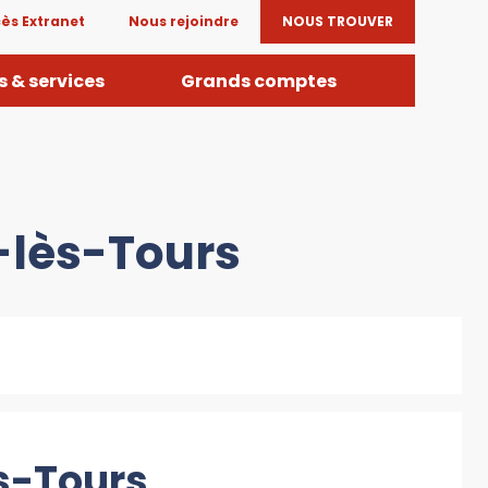
ès Extranet
Nous rejoindre
NOUS TROUVER
 & services
Grands comptes
-lès-Tours
ès-Tours