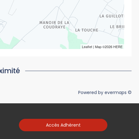
Leaflet
| Map ©2026
HERE
ximité
Powered by
evermaps ©
Accès Adhérent