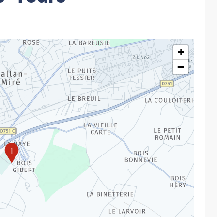
+
−
1