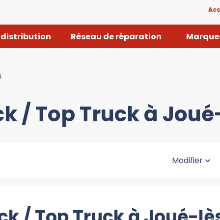
Acc
distribution
Réseau de réparation
Marques
s
ck / Top Truck à Joué
Modifier
ck / Top Truck à Joué-l