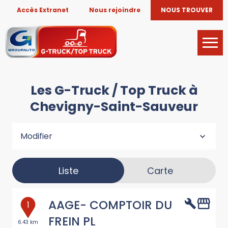
Accès Extranet
Nous rejoindre
NOUS TROUVER
Les G-Truck / Top Truck à
Chevigny-Saint-Sauveur
Modifier
Liste
Carte
AAGE- COMPTOIR DU
1
FREIN PL
6.43 km