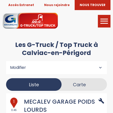
Accès Extranet
Nous rejoindre
NOUS TROUVER
Les G-Truck / Top Truck à
Calviac-en-Périgord
Modifier
Liste
Carte
MECALEV GARAGE POIDS
1
LOURDS
0.46