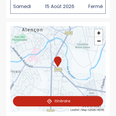
Samedi
15
Août
2026
Fermé
+
−
Itinéraire
Leaflet
| Map ©2026
HERE