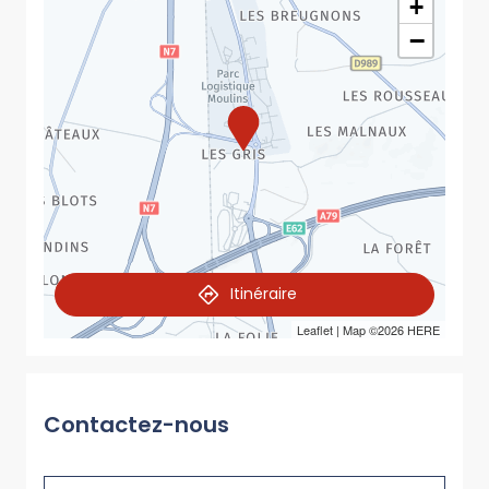
+
−
Itinéraire
Leaflet
| Map ©2026
HERE
Contactez-nous