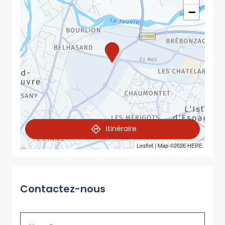
−
Itinéraire
Leaflet
| Map ©2026
HERE
Contactez-nous