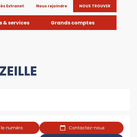
ès Extranet
Nous rejoindre
NOUS TROUVER
 & services
Grands comptes
ZEILLE
r le numéro
Contactez-nous