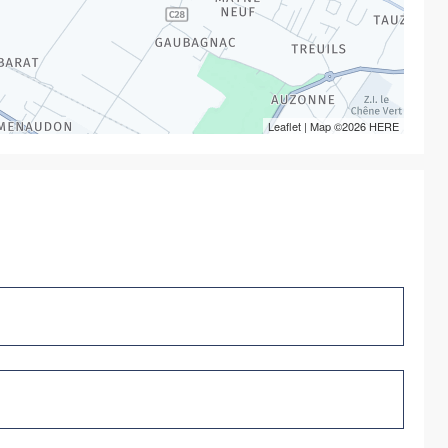
Leaflet
| Map ©2026
HERE