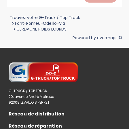
Trouvez votre G-Truck / Top Truck
>
Font-Romeu-Odeillo-Via
>
CERDAGNE POIDS LOURDS
Powered by
evermaps ©
G-TRUCK / TOP TRUCK
20, avenue André Malraux
92309 LEVALLOIS PERRET
Réseau de distribution
Réseau de réparation