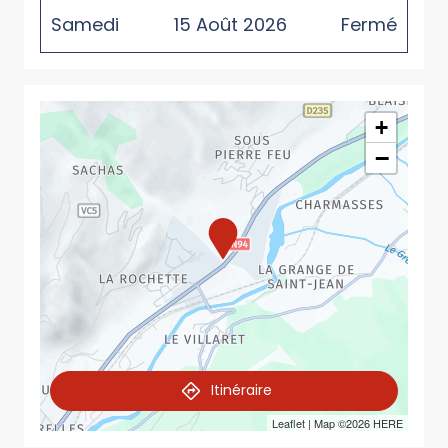
Samedi
15
Août
2026
Fermé
+
−
Itinéraire
Leaflet
| Map ©2026
HERE