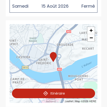
Samedi
15
Août
2026
Fermé
+
−
Itinéraire
Leaflet
| Map ©2026
HERE