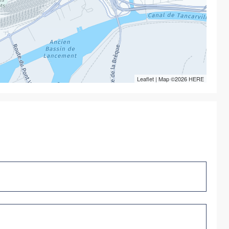
Leaflet
| Map ©2026
HERE