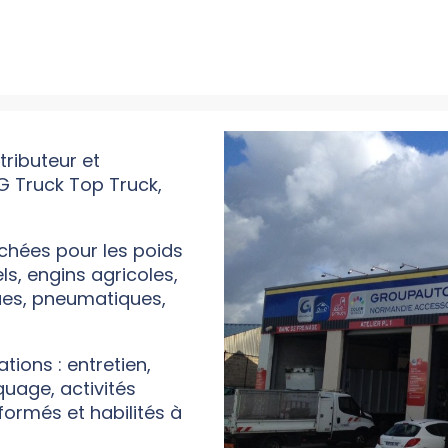
ributeur et
G Truck Top Truck,
chées pour les poids
els, engins agricoles,
ques, pneumatiques,
tions : entretien,
uage, activités
ormés et habilités à