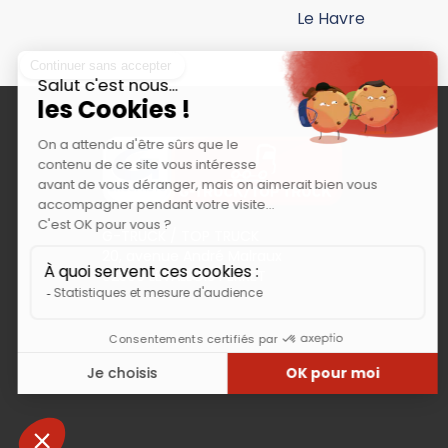
Le Havre
G-TRUCK / TOP TRUCK
20, avenue André Malraux
92309 LEVALLOIS PERRET