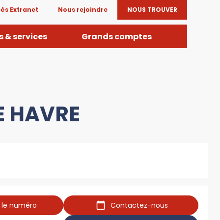
ès Extranet
Nous rejoindre
NOUS TROUVER
 & services
Grands comptes
LE HAVRE
r le numéro
Contactez-nous