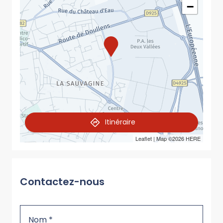
−
Itinéraire
Leaflet
| Map ©2026
HERE
Contactez-nous